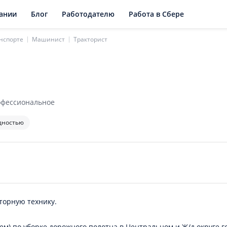
ании
Блог
Работодателю
Работа в Сбере
анспорте
Машинист
Тракторист
рофессиональное
дностью
торную технику.
ем) по уборке дорожного полотна в Центральном и Ж/д округе г