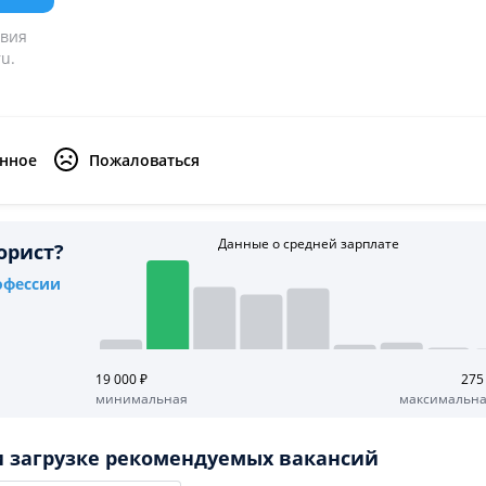
овия
u.
анное
Пожаловаться
Данные о средней зарплате
орист?
офессии
19 000 ₽
275
минимальная
максимальн
 загрузке рекомендуемых вакансий